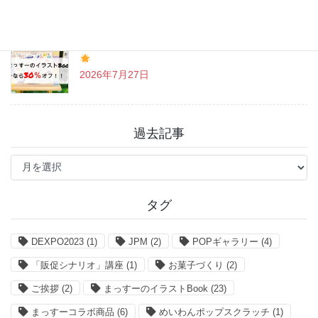
「まっすーのイラストBook」お得なクーポン情報
2026年7月27日
過去記事
過
去
記
事
タグ
DEXPO2023
(1)
JPM
(2)
POPギャラリー
(4)
「販促シナリオ」講座
(1)
お菓子づくり
(2)
ご挨拶
(2)
まっすーのイラストBook
(23)
まっすーコラボ商品
(6)
めいわんポップスクラッチ
(1)