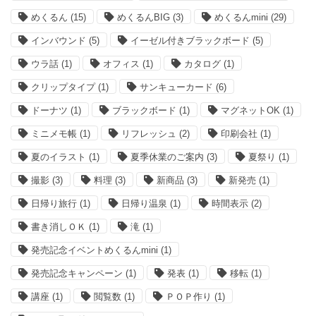
めくるん
(15)
めくるんBIG
(3)
めくるんmini
(29)
インバウンド
(5)
イーゼル付きブラックボード
(5)
ウラ話
(1)
オフィス
(1)
カタログ
(1)
クリップタイプ
(1)
サンキューカード
(6)
ドーナツ
(1)
ブラックボード
(1)
マグネットOK
(1)
ミニメモ帳
(1)
リフレッシュ
(2)
印刷会社
(1)
夏のイラスト
(1)
夏季休業のご案内
(3)
夏祭り
(1)
撮影
(3)
料理
(3)
新商品
(3)
新発売
(1)
日帰り旅行
(1)
日帰り温泉
(1)
時間表示
(2)
書き消しＯＫ
(1)
滝
(1)
発売記念イベントめくるんmini
(1)
発売記念キャンペーン
(1)
発表
(1)
移転
(1)
講座
(1)
閲覧数
(1)
ＰＯＰ作り
(1)