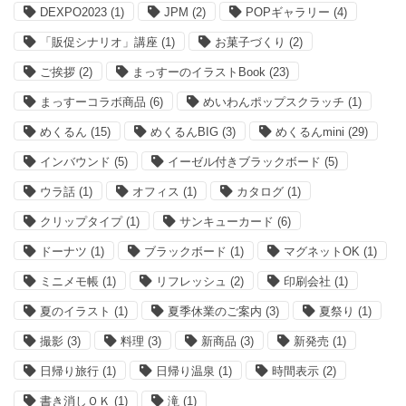
DEXPO2023
(1)
JPM
(2)
POPギャラリー
(4)
「販促シナリオ」講座
(1)
お菓子づくり
(2)
ご挨拶
(2)
まっすーのイラストBook
(23)
まっすーコラボ商品
(6)
めいわんポップスクラッチ
(1)
めくるん
(15)
めくるんBIG
(3)
めくるんmini
(29)
インバウンド
(5)
イーゼル付きブラックボード
(5)
ウラ話
(1)
オフィス
(1)
カタログ
(1)
クリップタイプ
(1)
サンキューカード
(6)
ドーナツ
(1)
ブラックボード
(1)
マグネットOK
(1)
ミニメモ帳
(1)
リフレッシュ
(2)
印刷会社
(1)
夏のイラスト
(1)
夏季休業のご案内
(3)
夏祭り
(1)
撮影
(3)
料理
(3)
新商品
(3)
新発売
(1)
日帰り旅行
(1)
日帰り温泉
(1)
時間表示
(2)
書き消しＯＫ
(1)
滝
(1)