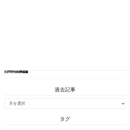
チャットGPT「ビジネスプラン」使ってよかった
こと
2026年8月3日
戸越八幡神社 癒しとグルメを満喫♪
2026年7月31日
過去記事
過
去
記
事
タグ