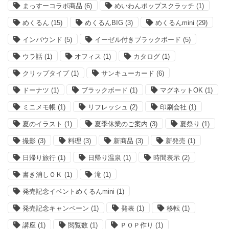
まっすーコラボ商品
(6)
めいわんポップスクラッチ
(1)
めくるん
(15)
めくるんBIG
(3)
めくるんmini
(29)
インバウンド
(5)
イーゼル付きブラックボード
(5)
ウラ話
(1)
オフィス
(1)
カタログ
(1)
クリップタイプ
(1)
サンキューカード
(6)
ドーナツ
(1)
ブラックボード
(1)
マグネットOK
(1)
ミニメモ帳
(1)
リフレッシュ
(2)
印刷会社
(1)
夏のイラスト
(1)
夏季休業のご案内
(3)
夏祭り
(1)
撮影
(3)
料理
(3)
新商品
(3)
新発売
(1)
日帰り旅行
(1)
日帰り温泉
(1)
時間表示
(2)
書き消しＯＫ
(1)
滝
(1)
発売記念イベントめくるんmini
(1)
発売記念キャンペーン
(1)
発表
(1)
移転
(1)
講座
(1)
閲覧数
(1)
ＰＯＰ作り
(1)