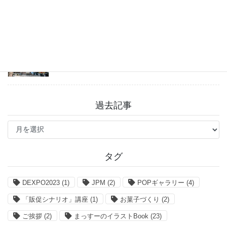
2026年8月3日
戸越八幡神社 癒しとグルメを満喫♪
2026年7月31日
過去記事
過
去
記
事
タグ
DEXPO2023
(1)
JPM
(2)
POPギャラリー
(4)
「販促シナリオ」講座
(1)
お菓子づくり
(2)
ご挨拶
(2)
まっすーのイラストBook
(23)