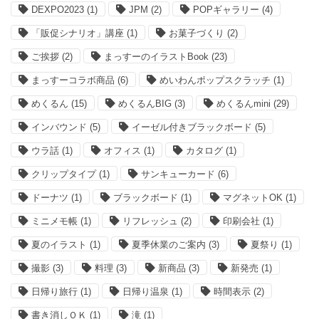
DEXPO2023
(1)
JPM
(2)
POPギャラリー
(4)
「販促シナリオ」講座
(1)
お菓子づくり
(2)
ご挨拶
(2)
まっすーのイラストBook
(23)
まっすーコラボ商品
(6)
めいわんポップスクラッチ
(1)
めくるん
(15)
めくるんBIG
(3)
めくるんmini
(29)
インバウンド
(5)
イーゼル付きブラックボード
(5)
ウラ話
(1)
オフィス
(1)
カタログ
(1)
クリップタイプ
(1)
サンキューカード
(6)
ドーナツ
(1)
ブラックボード
(1)
マグネットOK
(1)
ミニメモ帳
(1)
リフレッシュ
(2)
印刷会社
(1)
夏のイラスト
(1)
夏季休業のご案内
(3)
夏祭り
(1)
撮影
(3)
料理
(3)
新商品
(3)
新発売
(1)
日帰り旅行
(1)
日帰り温泉
(1)
時間表示
(2)
書き消しＯＫ
(1)
滝
(1)