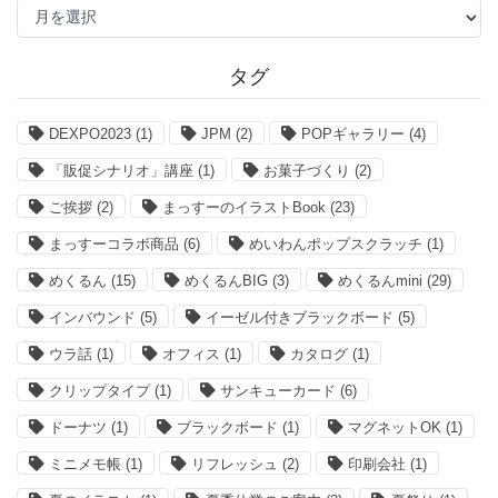
去
記
事
タグ
DEXPO2023
(1)
JPM
(2)
POPギャラリー
(4)
「販促シナリオ」講座
(1)
お菓子づくり
(2)
ご挨拶
(2)
まっすーのイラストBook
(23)
まっすーコラボ商品
(6)
めいわんポップスクラッチ
(1)
めくるん
(15)
めくるんBIG
(3)
めくるんmini
(29)
インバウンド
(5)
イーゼル付きブラックボード
(5)
ウラ話
(1)
オフィス
(1)
カタログ
(1)
クリップタイプ
(1)
サンキューカード
(6)
ドーナツ
(1)
ブラックボード
(1)
マグネットOK
(1)
ミニメモ帳
(1)
リフレッシュ
(2)
印刷会社
(1)