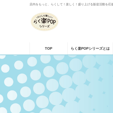
コ
ナ
店内をもっと、らくして！楽しく！盛り上げる販促活動を応
ン
ビ
テ
ゲ
ン
ー
ツ
シ
に
ョ
移
ン
動
に
TOP
らく楽POPシリーズとは
移
動