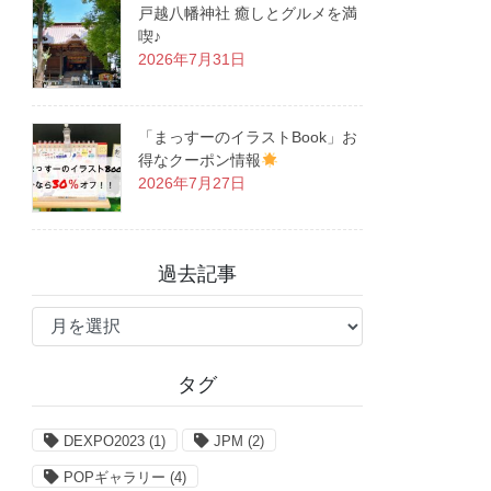
戸越八幡神社 癒しとグルメを満
喫♪
2026年7月31日
「まっすーのイラストBook」お
得なクーポン情報
2026年7月27日
過去記事
過
去
記
タグ
事
DEXPO2023
(1)
JPM
(2)
POPギャラリー
(4)