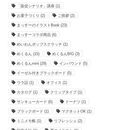
「販促シナリオ」講座
(1)
お菓子づくり
(2)
ご挨拶
(2)
まっすーのイラストBook
(23)
まっすーコラボ商品
(6)
めいわんポップスクラッチ
(1)
めくるん
(15)
めくるんBIG
(3)
めくるんmini
(29)
インバウンド
(5)
イーゼル付きブラックボード
(5)
ウラ話
(1)
オフィス
(1)
カタログ
(1)
クリップタイプ
(1)
サンキューカード
(6)
ドーナツ
(1)
ブラックボード
(1)
マグネットOK
(1)
ミニメモ帳
(1)
リフレッシュ
(2)