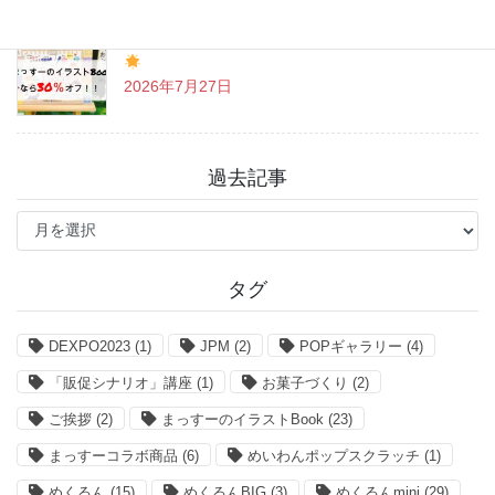
「まっすーのイラストBook」お得なクーポン情報
2026年7月27日
過去記事
過
去
記
事
タグ
DEXPO2023
(1)
JPM
(2)
POPギャラリー
(4)
「販促シナリオ」講座
(1)
お菓子づくり
(2)
ご挨拶
(2)
まっすーのイラストBook
(23)
まっすーコラボ商品
(6)
めいわんポップスクラッチ
(1)
めくるん
(15)
めくるんBIG
(3)
めくるんmini
(29)