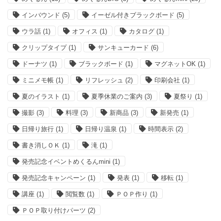
インバウンド
(5)
イーゼル付きブラックボード
(5)
ウラ話
(1)
オフィス
(1)
カタログ
(1)
クリップタイプ
(1)
サンキューカード
(6)
ドーナツ
(1)
ブラックボード
(1)
マグネットOK
(1)
ミニメモ帳
(1)
リフレッシュ
(2)
印刷会社
(1)
夏のイラスト
(1)
夏季休業のご案内
(3)
夏祭り
(1)
撮影
(3)
料理
(3)
新商品
(3)
新発売
(1)
日帰り旅行
(1)
日帰り温泉
(1)
時間表示
(2)
書き消しＯＫ
(1)
滝
(1)
発売記念イベントめくるんmini
(1)
発売記念キャンペーン
(1)
発表
(1)
移転
(1)
講座
(1)
閲覧数
(1)
ＰＯＰ作り
(1)
ＰＯＰ取り付けパーツ
(2)