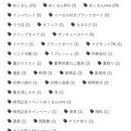
めくるん
(15)
めくるんBIG
(3)
めくるんmini
(29)
インバウンド
(5)
イーゼル付きブラックボード
(5)
ウラ話
(1)
オフィス
(1)
カタログ
(1)
クリップタイプ
(1)
サンキューカード
(6)
ドーナツ
(1)
ブラックボード
(1)
マグネットOK
(1)
ミニメモ帳
(1)
リフレッシュ
(2)
印刷会社
(1)
夏のイラスト
(1)
夏季休業のご案内
(3)
夏祭り
(1)
撮影
(3)
料理
(3)
新商品
(3)
新発売
(1)
日帰り旅行
(1)
日帰り温泉
(1)
時間表示
(2)
書き消しＯＫ
(1)
滝
(1)
発売記念イベントめくるんmini
(1)
発売記念キャンペーン
(1)
発表
(1)
移転
(1)
講座
(1)
閲覧数
(1)
ＰＯＰ作り
(1)
ＰＯＰ取り付けパーツ
(2)