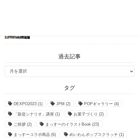
戸越八幡神社 癒しとグルメを満喫♪
2026年7月31日
過去記事
過
去
記
事
タグ
DEXPO2023
(1)
JPM
(2)
POPギャラリー
(4)
「販促シナリオ」講座
(1)
お菓子づくり
(2)
ご挨拶
(2)
まっすーのイラストBook
(23)
まっすーコラボ商品
(6)
めいわんポップスクラッチ
(1)