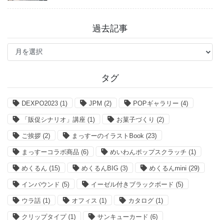
過去記事
過
去
記
事
タグ
DEXPO2023
(1)
JPM
(2)
POPギャラリー
(4)
「販促シナリオ」講座
(1)
お菓子づくり
(2)
ご挨拶
(2)
まっすーのイラストBook
(23)
まっすーコラボ商品
(6)
めいわんポップスクラッチ
(1)
めくるん
(15)
めくるんBIG
(3)
めくるんmini
(29)
インバウンド
(5)
イーゼル付きブラックボード
(5)
ウラ話
(1)
オフィス
(1)
カタログ
(1)
クリップタイプ
(1)
サンキューカード
(6)