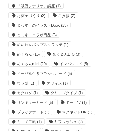
「販促シナリオ」講座
(1)
お菓子づくり
(2)
ご挨拶
(2)
まっすーのイラストBook
(23)
まっすーコラボ商品
(6)
めいわんポップスクラッチ
(1)
めくるん
(15)
めくるんBIG
(3)
めくるんmini
(29)
インバウンド
(5)
イーゼル付きブラックボード
(5)
ウラ話
(1)
オフィス
(1)
カタログ
(1)
クリップタイプ
(1)
サンキューカード
(6)
ドーナツ
(1)
ブラックボード
(1)
マグネットOK
(1)
ミニメモ帳
(1)
リフレッシュ
(2)