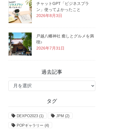
チャットGPT「ビジネスプラ
ン」使ってよかったこと
2026年8月3日
戸越八幡神社 癒しとグルメを満
喫♪
2026年7月31日
過去記事
過
去
記
タグ
事
DEXPO2023
(1)
JPM
(2)
POPギャラリー
(4)