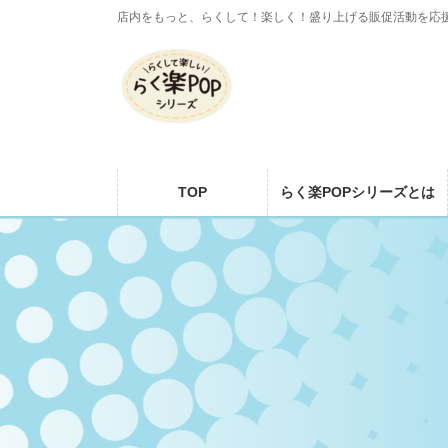
コ
ナ
店内をもっと、らくして！楽しく！盛り上げる販促活動を応
ン
ビ
テ
ゲ
ン
ー
ツ
シ
に
ョ
移
ン
動
に
TOP
らく楽POPシリーズとは
移
動