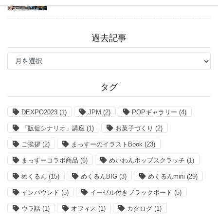
過去記事
過
去
記
事
タグ
DEXPO2023
(1)
JPM
(2)
POPギャラリー
(4)
「販促シナリオ」講座
(1)
お菓子づくり
(2)
ご挨拶
(2)
まっすーのイラストBook
(23)
まっすーコラボ商品
(6)
めいわんポップスクラッチ
(1)
めくるん
(15)
めくるんBIG
(3)
めくるんmini
(29)
インバウンド
(5)
イーゼル付きブラックボード
(5)
ウラ話
(1)
オフィス
(1)
カタログ
(1)