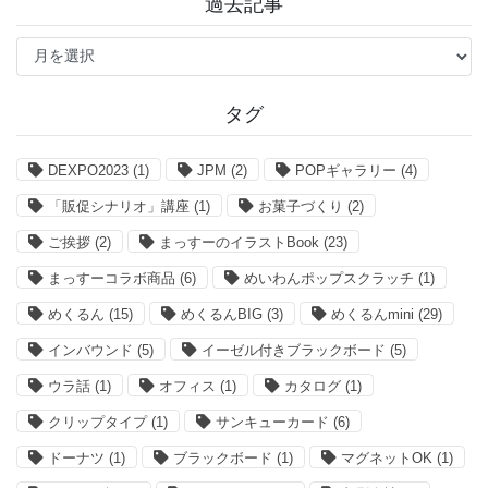
過去記事
過
去
記
事
タグ
DEXPO2023
(1)
JPM
(2)
POPギャラリー
(4)
「販促シナリオ」講座
(1)
お菓子づくり
(2)
ご挨拶
(2)
まっすーのイラストBook
(23)
まっすーコラボ商品
(6)
めいわんポップスクラッチ
(1)
めくるん
(15)
めくるんBIG
(3)
めくるんmini
(29)
インバウンド
(5)
イーゼル付きブラックボード
(5)
ウラ話
(1)
オフィス
(1)
カタログ
(1)
クリップタイプ
(1)
サンキューカード
(6)
ドーナツ
(1)
ブラックボード
(1)
マグネットOK
(1)