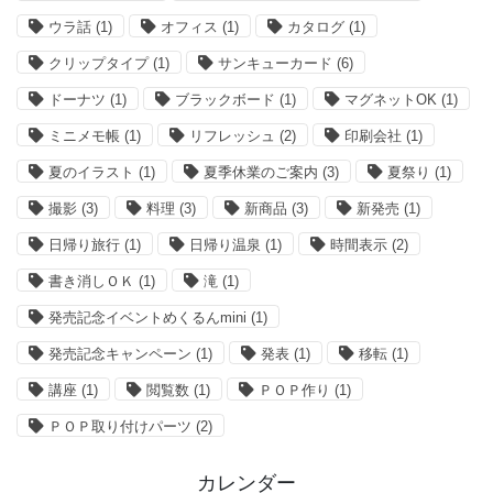
ウラ話
(1)
オフィス
(1)
カタログ
(1)
クリップタイプ
(1)
サンキューカード
(6)
ドーナツ
(1)
ブラックボード
(1)
マグネットOK
(1)
ミニメモ帳
(1)
リフレッシュ
(2)
印刷会社
(1)
夏のイラスト
(1)
夏季休業のご案内
(3)
夏祭り
(1)
撮影
(3)
料理
(3)
新商品
(3)
新発売
(1)
日帰り旅行
(1)
日帰り温泉
(1)
時間表示
(2)
書き消しＯＫ
(1)
滝
(1)
発売記念イベントめくるんmini
(1)
発売記念キャンペーン
(1)
発表
(1)
移転
(1)
講座
(1)
閲覧数
(1)
ＰＯＰ作り
(1)
ＰＯＰ取り付けパーツ
(2)
カレンダー