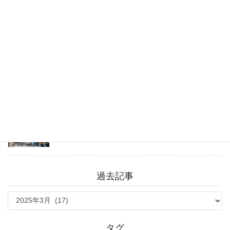
2026年8月7日
チャットGPT「ビジネスプラン」使ってよかった
こと
2026年8月3日
戸越八幡神社 癒しとグルメを満喫♪
2026年7月31日
過去記事
過
去
記
事
タグ