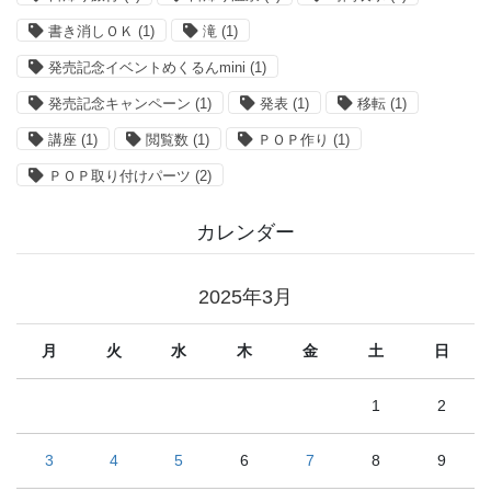
書き消しＯＫ
(1)
滝
(1)
発売記念イベントめくるんmini
(1)
発売記念キャンペーン
(1)
発表
(1)
移転
(1)
講座
(1)
閲覧数
(1)
ＰＯＰ作り
(1)
ＰＯＰ取り付けパーツ
(2)
カレンダー
2025年3月
月
火
水
木
金
土
日
1
2
3
4
5
6
7
8
9