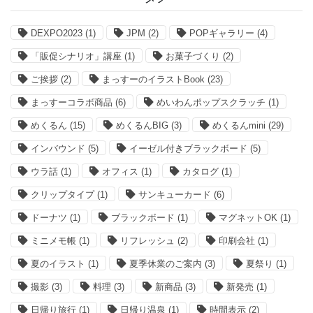
DEXPO2023
(1)
JPM
(2)
POPギャラリー
(4)
「販促シナリオ」講座
(1)
お菓子づくり
(2)
ご挨拶
(2)
まっすーのイラストBook
(23)
まっすーコラボ商品
(6)
めいわんポップスクラッチ
(1)
めくるん
(15)
めくるんBIG
(3)
めくるんmini
(29)
インバウンド
(5)
イーゼル付きブラックボード
(5)
ウラ話
(1)
オフィス
(1)
カタログ
(1)
クリップタイプ
(1)
サンキューカード
(6)
ドーナツ
(1)
ブラックボード
(1)
マグネットOK
(1)
ミニメモ帳
(1)
リフレッシュ
(2)
印刷会社
(1)
夏のイラスト
(1)
夏季休業のご案内
(3)
夏祭り
(1)
撮影
(3)
料理
(3)
新商品
(3)
新発売
(1)
日帰り旅行
(1)
日帰り温泉
(1)
時間表示
(2)