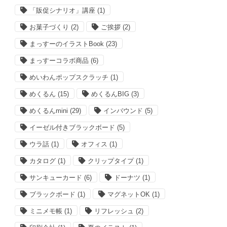
「販促シナリオ」講座
(1)
お菓子づくり
(2)
ご挨拶
(2)
まっすーのイラストBook
(23)
まっすーコラボ商品
(6)
めいわんポップスクラッチ
(1)
めくるん
(15)
めくるんBIG
(3)
めくるんmini
(29)
インバウンド
(5)
イーゼル付きブラックボード
(5)
ウラ話
(1)
オフィス
(1)
カタログ
(1)
クリップタイプ
(1)
サンキューカード
(6)
ドーナツ
(1)
ブラックボード
(1)
マグネットOK
(1)
ミニメモ帳
(1)
リフレッシュ
(2)