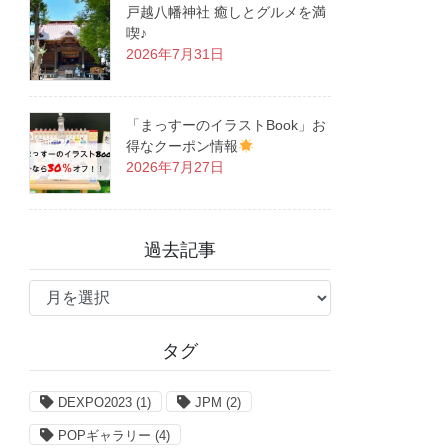
戸越八幡神社 癒しとグルメを満
喫♪
2026年7月31日
「まっすーのイラストBook」お
得なクーポン情報
2026年7月27日
過去記事
過
去
記
タグ
事
DEXPO2023
(1)
JPM
(2)
POPギャラリー
(4)