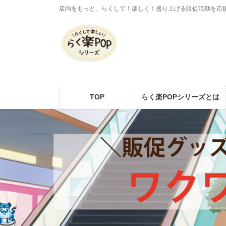
コ
ナ
店内をもっと、らくして！楽しく！盛り上げる販促活動を応
ン
ビ
テ
ゲ
ン
ー
ツ
シ
に
ョ
移
ン
動
に
TOP
らく楽POPシリーズとは
移
動