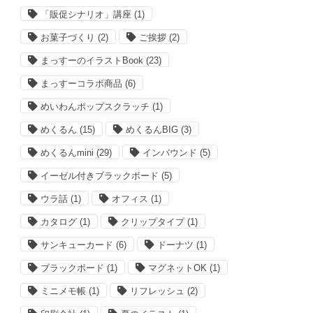
「販促シナリオ」講座
(1)
お菓子づくり
(2)
ご挨拶
(2)
まっすーのイラストBook
(23)
まっすーコラボ商品
(6)
めいわんポップスクラッチ
(1)
めくるん
(15)
めくるんBIG
(3)
めくるんmini
(29)
インバウンド
(5)
イーゼル付きブラックボード
(5)
ウラ話
(1)
オフィス
(1)
カタログ
(1)
クリップタイプ
(1)
サンキューカード
(6)
ドーナツ
(1)
ブラックボード
(1)
マグネットOK
(1)
ミニメモ帳
(1)
リフレッシュ
(2)