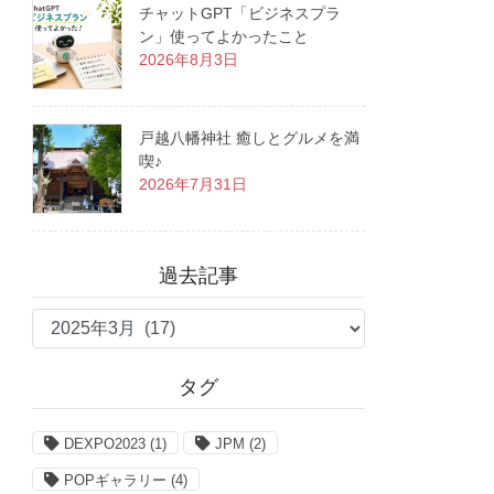
チャットGPT「ビジネスプラ
ン」使ってよかったこと
2026年8月3日
戸越八幡神社 癒しとグルメを満
喫♪
2026年7月31日
過去記事
過
去
記
タグ
事
DEXPO2023
(1)
JPM
(2)
POPギャラリー
(4)