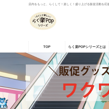
コ
ナ
店内をもっと、らくして！楽しく！盛り上げる販促活動を応
ン
ビ
テ
ゲ
ン
ー
ツ
シ
に
ョ
移
ン
動
に
TOP
らく楽POPシリーズとは
移
動