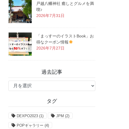
戸越八幡神社 癒しとグルメを満
喫♪
2026年7月31日
「まっすーのイラストBook」お
得なクーポン情報
2026年7月27日
過去記事
過
去
記
タグ
事
DEXPO2023
(1)
JPM
(2)
POPギャラリー
(4)