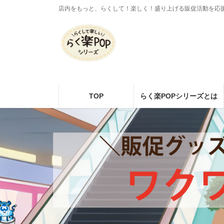
コ
ナ
店内をもっと、らくして！楽しく！盛り上げる販促活動を応
ン
ビ
テ
ゲ
ン
ー
ツ
シ
に
ョ
移
ン
動
に
TOP
らく楽POPシリーズとは
移
動