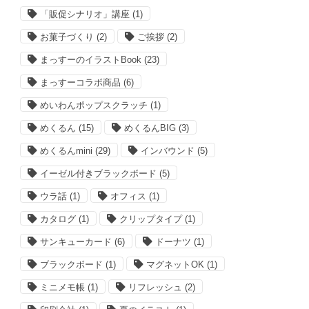
「販促シナリオ」講座
(1)
お菓子づくり
(2)
ご挨拶
(2)
まっすーのイラストBook
(23)
まっすーコラボ商品
(6)
めいわんポップスクラッチ
(1)
めくるん
(15)
めくるんBIG
(3)
めくるんmini
(29)
インバウンド
(5)
イーゼル付きブラックボード
(5)
ウラ話
(1)
オフィス
(1)
カタログ
(1)
クリップタイプ
(1)
サンキューカード
(6)
ドーナツ
(1)
ブラックボード
(1)
マグネットOK
(1)
ミニメモ帳
(1)
リフレッシュ
(2)