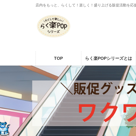
コ
ナ
店内をもっと、らくして！楽しく！盛り上げる販促活動を応
ン
ビ
テ
ゲ
ン
ー
ツ
シ
に
ョ
移
ン
動
に
TOP
らく楽POPシリーズとは
移
動