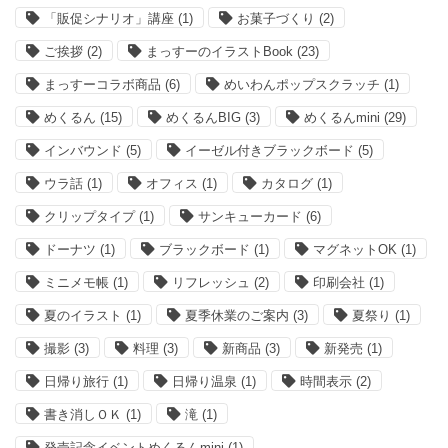
「販促シナリオ」講座
(1)
お菓子づくり
(2)
ご挨拶
(2)
まっすーのイラストBook
(23)
まっすーコラボ商品
(6)
めいわんポップスクラッチ
(1)
めくるん
(15)
めくるんBIG
(3)
めくるんmini
(29)
インバウンド
(5)
イーゼル付きブラックボード
(5)
ウラ話
(1)
オフィス
(1)
カタログ
(1)
クリップタイプ
(1)
サンキューカード
(6)
ドーナツ
(1)
ブラックボード
(1)
マグネットOK
(1)
ミニメモ帳
(1)
リフレッシュ
(2)
印刷会社
(1)
夏のイラスト
(1)
夏季休業のご案内
(3)
夏祭り
(1)
撮影
(3)
料理
(3)
新商品
(3)
新発売
(1)
日帰り旅行
(1)
日帰り温泉
(1)
時間表示
(2)
書き消しＯＫ
(1)
滝
(1)
発売記念イベントめくるんmini
(1)