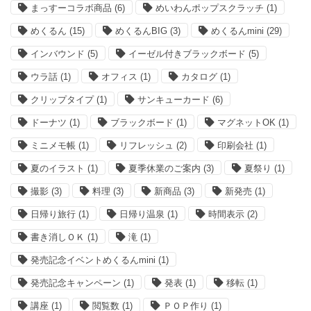
まっすーコラボ商品
(6)
めいわんポップスクラッチ
(1)
めくるん
(15)
めくるんBIG
(3)
めくるんmini
(29)
インバウンド
(5)
イーゼル付きブラックボード
(5)
ウラ話
(1)
オフィス
(1)
カタログ
(1)
クリップタイプ
(1)
サンキューカード
(6)
ドーナツ
(1)
ブラックボード
(1)
マグネットOK
(1)
ミニメモ帳
(1)
リフレッシュ
(2)
印刷会社
(1)
夏のイラスト
(1)
夏季休業のご案内
(3)
夏祭り
(1)
撮影
(3)
料理
(3)
新商品
(3)
新発売
(1)
日帰り旅行
(1)
日帰り温泉
(1)
時間表示
(2)
書き消しＯＫ
(1)
滝
(1)
発売記念イベントめくるんmini
(1)
発売記念キャンペーン
(1)
発表
(1)
移転
(1)
講座
(1)
閲覧数
(1)
ＰＯＰ作り
(1)