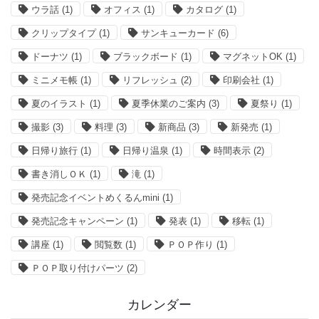
ウラ話
(1)
オフィス
(1)
カタログ
(1)
クリップタイプ
(1)
サンキューカード
(6)
ドーナツ
(1)
ブラックボード
(1)
マグネットOK
(1)
ミニメモ帳
(1)
リフレッシュ
(2)
印刷会社
(1)
夏のイラスト
(1)
夏季休業のご案内
(3)
夏祭り
(1)
撮影
(3)
料理
(3)
新商品
(3)
新発売
(1)
日帰り旅行
(1)
日帰り温泉
(1)
時間表示
(2)
書き消しＯＫ
(1)
滝
(1)
発売記念イベントめくるんmini
(1)
発売記念キャンペーン
(1)
発表
(1)
移転
(1)
講座
(1)
閲覧数
(1)
ＰＯＰ作り
(1)
ＰＯＰ取り付けパーツ
(2)
カレンダー