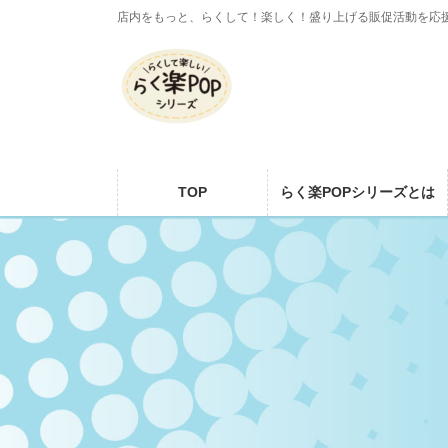
コ
ナ
店内をもっと、らくして！楽しく！盛り上げる販促活動を応
ン
ビ
テ
ゲ
ン
ー
ツ
シ
に
ョ
移
ン
動
に
TOP
らく楽POPシリーズとは
移
動