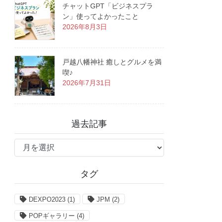
チャットGPT「ビジネスプラ
ン」使ってよかったこと
2026年8月3日
戸越八幡神社 癒しとグルメを満
喫♪
2026年7月31日
過去記事
過
去
記
タグ
事
DEXPO2023
(1)
JPM
(2)
POPギャラリー
(4)