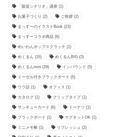
「販促シナリオ」講座
(1)
お菓子づくり
(2)
ご挨拶
(2)
まっすーのイラストBook
(23)
まっすーコラボ商品
(6)
めいわんポップスクラッチ
(1)
めくるん
(15)
めくるんBIG
(3)
めくるんmini
(29)
インバウンド
(5)
イーゼル付きブラックボード
(5)
ウラ話
(1)
オフィス
(1)
カタログ
(1)
クリップタイプ
(1)
サンキューカード
(6)
ドーナツ
(1)
ブラックボード
(1)
マグネットOK
(1)
ミニメモ帳
(1)
リフレッシュ
(2)