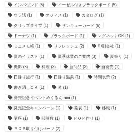
インバウンド
(5)
イーゼル付きブラックボード
(5)
ウラ話
(1)
オフィス
(1)
カタログ
(1)
クリップタイプ
(1)
サンキューカード
(6)
ドーナツ
(1)
ブラックボード
(1)
マグネットOK
(1)
ミニメモ帳
(1)
リフレッシュ
(2)
印刷会社
(1)
夏のイラスト
(1)
夏季休業のご案内
(3)
夏祭り
(1)
撮影
(3)
料理
(3)
新商品
(3)
新発売
(1)
日帰り旅行
(1)
日帰り温泉
(1)
時間表示
(2)
書き消しＯＫ
(1)
滝
(1)
発売記念イベントめくるんmini
(1)
発売記念キャンペーン
(1)
発表
(1)
移転
(1)
講座
(1)
閲覧数
(1)
ＰＯＰ作り
(1)
ＰＯＰ取り付けパーツ
(2)