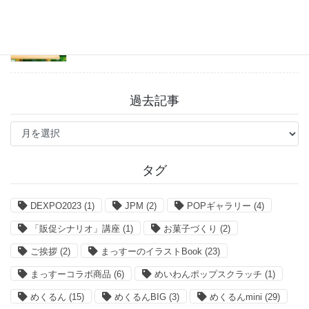
「まっすーのイラストBook」お得なクーポン情報
2026年7月27日
過去記事
過
去
記
事
タグ
DEXPO2023
(1)
JPM
(2)
POPギャラリー
(4)
「販促シナリオ」講座
(1)
お菓子づくり
(2)
ご挨拶
(2)
まっすーのイラストBook
(23)
まっすーコラボ商品
(6)
めいわんポップスクラッチ
(1)
めくるん
(15)
めくるんBIG
(3)
めくるんmini
(29)