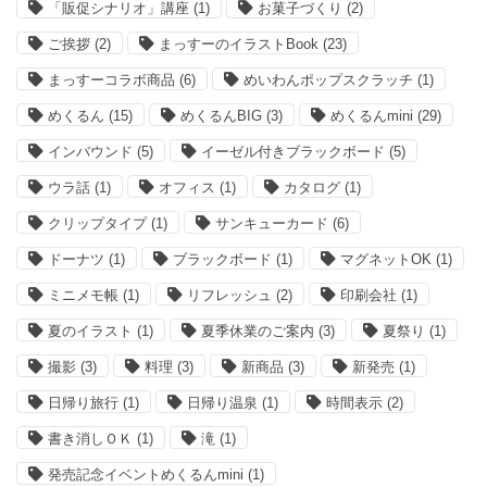
「販促シナリオ」講座
(1)
お菓子づくり
(2)
ご挨拶
(2)
まっすーのイラストBook
(23)
まっすーコラボ商品
(6)
めいわんポップスクラッチ
(1)
めくるん
(15)
めくるんBIG
(3)
めくるんmini
(29)
インバウンド
(5)
イーゼル付きブラックボード
(5)
ウラ話
(1)
オフィス
(1)
カタログ
(1)
クリップタイプ
(1)
サンキューカード
(6)
ドーナツ
(1)
ブラックボード
(1)
マグネットOK
(1)
ミニメモ帳
(1)
リフレッシュ
(2)
印刷会社
(1)
夏のイラスト
(1)
夏季休業のご案内
(3)
夏祭り
(1)
撮影
(3)
料理
(3)
新商品
(3)
新発売
(1)
日帰り旅行
(1)
日帰り温泉
(1)
時間表示
(2)
書き消しＯＫ
(1)
滝
(1)
発売記念イベントめくるんmini
(1)