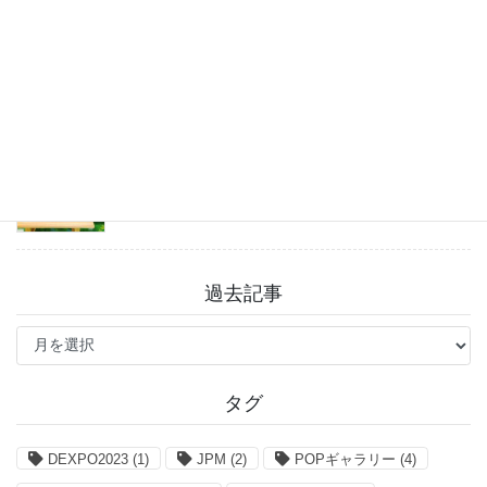
戸越八幡神社 癒しとグルメを満喫♪
2026年7月31日
「まっすーのイラストBook」お得なクーポン情報
2026年7月27日
過去記事
過
去
記
事
タグ
DEXPO2023
(1)
JPM
(2)
POPギャラリー
(4)