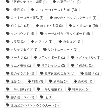
「販促シナリオ」講座
(1)
お菓子づくり
(2)
ご挨拶
(2)
まっすーのイラストBook
(23)
まっすーコラボ商品
(6)
めいわんポップスクラッチ
(1)
めくるん
(15)
めくるんBIG
(3)
めくるんmini
(29)
インバウンド
(5)
イーゼル付きブラックボード
(5)
ウラ話
(1)
オフィス
(1)
カタログ
(1)
クリップタイプ
(1)
サンキューカード
(6)
ドーナツ
(1)
ブラックボード
(1)
マグネットOK
(1)
ミニメモ帳
(1)
リフレッシュ
(2)
印刷会社
(1)
夏のイラスト
(1)
夏季休業のご案内
(3)
夏祭り
(1)
撮影
(3)
料理
(3)
新商品
(3)
新発売
(1)
日帰り旅行
(1)
日帰り温泉
(1)
時間表示
(2)
書き消しＯＫ
(1)
滝
(1)
発売記念イベントめくるんmini
(1)