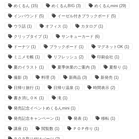
めくるん
(15)
めくるんBIG
(3)
めくるんmini
(29)
インバウンド
(5)
イーゼル付きブラックボード
(5)
ウラ話
(1)
オフィス
(1)
カタログ
(1)
クリップタイプ
(1)
サンキューカード
(6)
ドーナツ
(1)
ブラックボード
(1)
マグネットOK
(1)
ミニメモ帳
(1)
リフレッシュ
(2)
印刷会社
(1)
夏のイラスト
(1)
夏季休業のご案内
(3)
夏祭り
(1)
撮影
(3)
料理
(3)
新商品
(3)
新発売
(1)
日帰り旅行
(1)
日帰り温泉
(1)
時間表示
(2)
書き消しＯＫ
(1)
滝
(1)
発売記念イベントめくるんmini
(1)
発売記念キャンペーン
(1)
発表
(1)
移転
(1)
講座
(1)
閲覧数
(1)
ＰＯＰ作り
(1)
ＰＯＰ取り付けパーツ
(2)