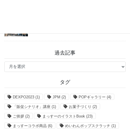
戸越八幡神社 癒しとグルメを満喫♪
2026年7月31日
過去記事
過
去
記
事
タグ
DEXPO2023
(1)
JPM
(2)
POPギャラリー
(4)
「販促シナリオ」講座
(1)
お菓子づくり
(2)
ご挨拶
(2)
まっすーのイラストBook
(23)
まっすーコラボ商品
(6)
めいわんポップスクラッチ
(1)