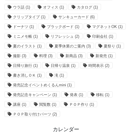
ウラ話
(1)
オフィス
(1)
カタログ
(1)
クリップタイプ
(1)
サンキューカード
(6)
ドーナツ
(1)
ブラックボード
(1)
マグネットOK
(1)
ミニメモ帳
(1)
リフレッシュ
(2)
印刷会社
(1)
夏のイラスト
(1)
夏季休業のご案内
(3)
夏祭り
(1)
撮影
(3)
料理
(3)
新商品
(3)
新発売
(1)
日帰り旅行
(1)
日帰り温泉
(1)
時間表示
(2)
書き消しＯＫ
(1)
滝
(1)
発売記念イベントめくるんmini
(1)
発売記念キャンペーン
(1)
発表
(1)
移転
(1)
講座
(1)
閲覧数
(1)
ＰＯＰ作り
(1)
ＰＯＰ取り付けパーツ
(2)
カレンダー