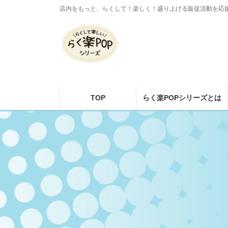
コ
ナ
店内をもっと、らくして！楽しく！盛り上げる販促活動を応
ン
ビ
テ
ゲ
ン
ー
ツ
シ
に
ョ
移
ン
動
に
TOP
らく楽POPシリーズとは
移
動