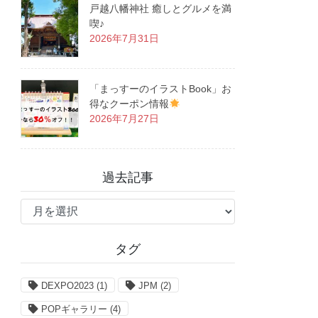
戸越八幡神社 癒しとグルメを満
喫♪
2026年7月31日
「まっすーのイラストBook」お
得なクーポン情報
2026年7月27日
過去記事
過
去
記
タグ
事
DEXPO2023
(1)
JPM
(2)
POPギャラリー
(4)