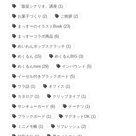
「販促シナリオ」講座
(1)
お菓子づくり
(2)
ご挨拶
(2)
まっすーのイラストBook
(23)
まっすーコラボ商品
(6)
めいわんポップスクラッチ
(1)
めくるん
(15)
めくるんBIG
(3)
めくるんmini
(29)
インバウンド
(5)
イーゼル付きブラックボード
(5)
ウラ話
(1)
オフィス
(1)
カタログ
(1)
クリップタイプ
(1)
サンキューカード
(6)
ドーナツ
(1)
ブラックボード
(1)
マグネットOK
(1)
ミニメモ帳
(1)
リフレッシュ
(2)