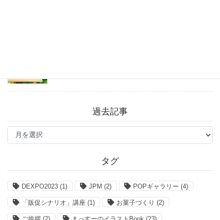
2026年7月31日
「まっすーのイラストBook」お得なクーポン情報
2026年7月27日
過去記事
過
去
記
事
タグ
DEXPO2023
(1)
JPM
(2)
POPギャラリー
(4)
「販促シナリオ」講座
(1)
お菓子づくり
(2)
ご挨拶
(2)
まっすーのイラストBook
(23)