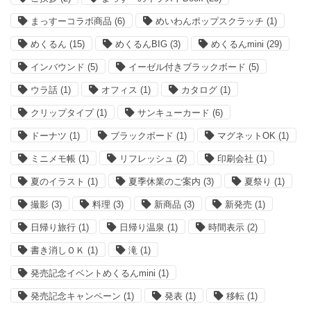
まっすーコラボ商品
(6)
めいわんポップスクラッチ
(1)
めくるん
(15)
めくるんBIG
(3)
めくるんmini
(29)
インバウンド
(5)
イーゼル付きブラックボード
(5)
ウラ話
(1)
オフィス
(1)
カタログ
(1)
クリップタイプ
(1)
サンキューカード
(6)
ドーナツ
(1)
ブラックボード
(1)
マグネットOK
(1)
ミニメモ帳
(1)
リフレッシュ
(2)
印刷会社
(1)
夏のイラスト
(1)
夏季休業のご案内
(3)
夏祭り
(1)
撮影
(3)
料理
(3)
新商品
(3)
新発売
(1)
日帰り旅行
(1)
日帰り温泉
(1)
時間表示
(2)
書き消しＯＫ
(1)
滝
(1)
発売記念イベントめくるんmini
(1)
発売記念キャンペーン
(1)
発表
(1)
移転
(1)