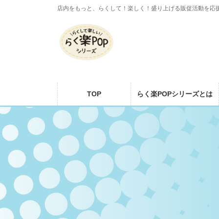
コ
ナ
店内をもっと、らくして！楽しく！盛り上げる販促活動を応
ン
ビ
テ
ゲ
ン
ー
ツ
シ
に
ョ
移
ン
動
に
TOP
らく楽POPシリーズとは
移
動