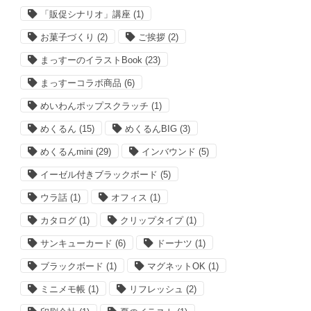
「販促シナリオ」講座
(1)
お菓子づくり
(2)
ご挨拶
(2)
まっすーのイラストBook
(23)
まっすーコラボ商品
(6)
めいわんポップスクラッチ
(1)
めくるん
(15)
めくるんBIG
(3)
めくるんmini
(29)
インバウンド
(5)
イーゼル付きブラックボード
(5)
ウラ話
(1)
オフィス
(1)
カタログ
(1)
クリップタイプ
(1)
サンキューカード
(6)
ドーナツ
(1)
ブラックボード
(1)
マグネットOK
(1)
ミニメモ帳
(1)
リフレッシュ
(2)