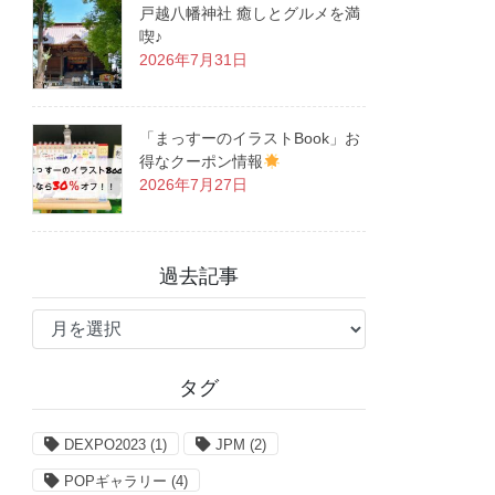
戸越八幡神社 癒しとグルメを満
喫♪
2026年7月31日
「まっすーのイラストBook」お
得なクーポン情報
2026年7月27日
過去記事
過
去
記
タグ
事
DEXPO2023
(1)
JPM
(2)
POPギャラリー
(4)