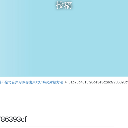
投稿
）】容量不足で音声が保存出来ない時の対処方法
5ab75b4613f20de3e3c2dcf7786393c
786393cf