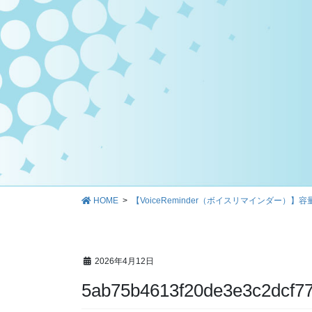
HOME
【VoiceReminder（ボイスリマインダー
2026年4月12日
5ab75b4613f20de3e3c2dcf7