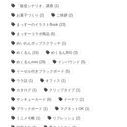
「販促シナリオ」講座
(1)
お菓子づくり
(2)
ご挨拶
(2)
まっすーのイラストBook
(23)
まっすーコラボ商品
(6)
めいわんポップスクラッチ
(1)
めくるん
(15)
めくるんBIG
(3)
めくるんmini
(29)
インバウンド
(5)
イーゼル付きブラックボード
(5)
ウラ話
(1)
オフィス
(1)
カタログ
(1)
クリップタイプ
(1)
サンキューカード
(6)
ドーナツ
(1)
ブラックボード
(1)
マグネットOK
(1)
ミニメモ帳
(1)
リフレッシュ
(2)