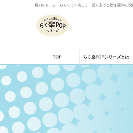
コ
ナ
店内をもっと、らくして！楽しく！盛り上げる販促活動を応
ン
ビ
テ
ゲ
ン
ー
ツ
シ
に
ョ
移
ン
動
に
TOP
らく楽POPシリーズとは
移
動