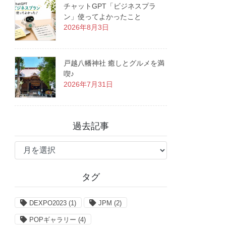
チャットGPT「ビジネスプラ
ン」使ってよかったこと
2026年8月3日
戸越八幡神社 癒しとグルメを満
喫♪
2026年7月31日
過去記事
過
去
記
タグ
事
DEXPO2023
(1)
JPM
(2)
POPギャラリー
(4)