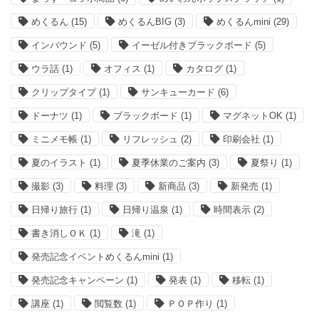
めくるん
(15)
めくるんBIG
(3)
めくるんmini
(29)
インバウンド
(5)
イーゼル付きブラックボード
(5)
ウラ話
(1)
オフィス
(1)
カタログ
(1)
クリップタイプ
(1)
サンキューカード
(6)
ドーナツ
(1)
ブラックボード
(1)
マグネットOK
(1)
ミニメモ帳
(1)
リフレッシュ
(2)
印刷会社
(1)
夏のイラスト
(1)
夏季休業のご案内
(3)
夏祭り
(1)
撮影
(3)
料理
(3)
新商品
(3)
新発売
(1)
日帰り旅行
(1)
日帰り温泉
(1)
時間表示
(2)
書き消しＯＫ
(1)
滝
(1)
発売記念イベントめくるんmini
(1)
発売記念キャンペーン
(1)
発表
(1)
移転
(1)
講座
(1)
閲覧数
(1)
ＰＯＰ作り
(1)