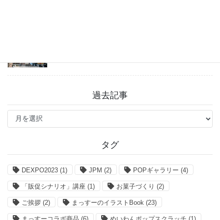
戸越八幡神社 癒しとグルメを満喫♪
2026年7月31日
過去記事
過
去
記
事
タグ
DEXPO2023
(1)
JPM
(2)
POPギャラリー
(4)
「販促シナリオ」講座
(1)
お菓子づくり
(2)
ご挨拶
(2)
まっすーのイラストBook
(23)
まっすーコラボ商品
(6)
めいわんポップスクラッチ
(1)