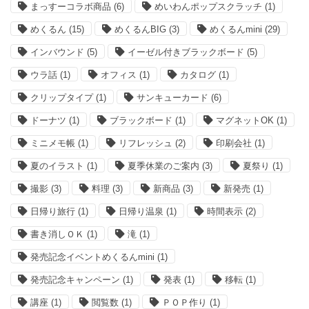
まっすーコラボ商品
(6)
めいわんポップスクラッチ
(1)
めくるん
(15)
めくるんBIG
(3)
めくるんmini
(29)
インバウンド
(5)
イーゼル付きブラックボード
(5)
ウラ話
(1)
オフィス
(1)
カタログ
(1)
クリップタイプ
(1)
サンキューカード
(6)
ドーナツ
(1)
ブラックボード
(1)
マグネットOK
(1)
ミニメモ帳
(1)
リフレッシュ
(2)
印刷会社
(1)
夏のイラスト
(1)
夏季休業のご案内
(3)
夏祭り
(1)
撮影
(3)
料理
(3)
新商品
(3)
新発売
(1)
日帰り旅行
(1)
日帰り温泉
(1)
時間表示
(2)
書き消しＯＫ
(1)
滝
(1)
発売記念イベントめくるんmini
(1)
発売記念キャンペーン
(1)
発表
(1)
移転
(1)
講座
(1)
閲覧数
(1)
ＰＯＰ作り
(1)