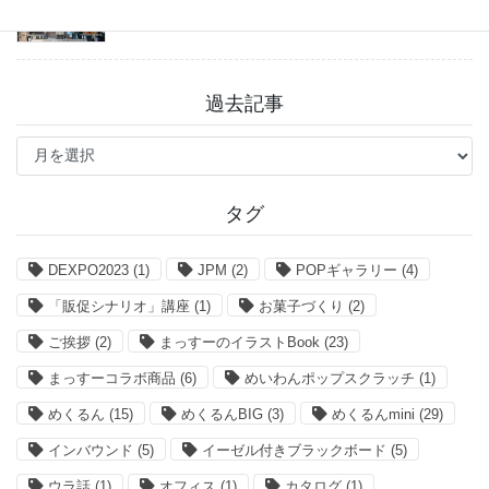
過去記事
過
去
記
事
タグ
DEXPO2023
(1)
JPM
(2)
POPギャラリー
(4)
「販促シナリオ」講座
(1)
お菓子づくり
(2)
ご挨拶
(2)
まっすーのイラストBook
(23)
まっすーコラボ商品
(6)
めいわんポップスクラッチ
(1)
めくるん
(15)
めくるんBIG
(3)
めくるんmini
(29)
インバウンド
(5)
イーゼル付きブラックボード
(5)
ウラ話
(1)
オフィス
(1)
カタログ
(1)