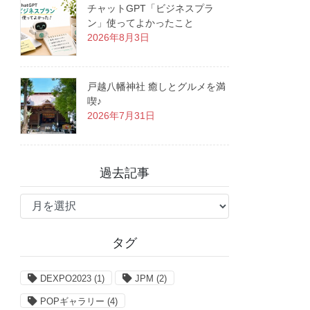
チャットGPT「ビジネスプラ
ン」使ってよかったこと
2026年8月3日
戸越八幡神社 癒しとグルメを満
喫♪
2026年7月31日
過去記事
過
去
記
タグ
事
DEXPO2023
(1)
JPM
(2)
POPギャラリー
(4)