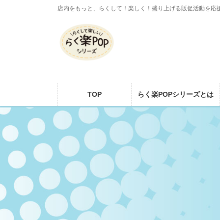
コ
ナ
店内をもっと、らくして！楽しく！盛り上げる販促活動を応
ン
ビ
テ
ゲ
ン
ー
ツ
シ
に
ョ
移
ン
動
に
TOP
らく楽POPシリーズとは
移
動