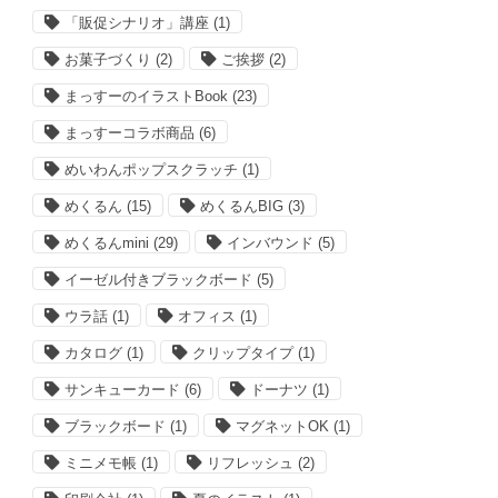
「販促シナリオ」講座
(1)
お菓子づくり
(2)
ご挨拶
(2)
まっすーのイラストBook
(23)
まっすーコラボ商品
(6)
めいわんポップスクラッチ
(1)
めくるん
(15)
めくるんBIG
(3)
めくるんmini
(29)
インバウンド
(5)
イーゼル付きブラックボード
(5)
ウラ話
(1)
オフィス
(1)
カタログ
(1)
クリップタイプ
(1)
サンキューカード
(6)
ドーナツ
(1)
ブラックボード
(1)
マグネットOK
(1)
ミニメモ帳
(1)
リフレッシュ
(2)