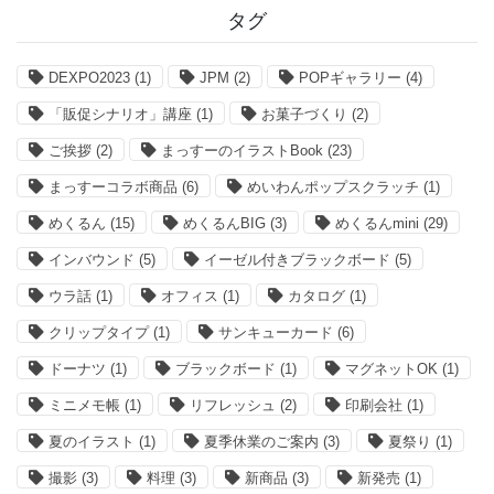
事
タグ
DEXPO2023
(1)
JPM
(2)
POPギャラリー
(4)
「販促シナリオ」講座
(1)
お菓子づくり
(2)
ご挨拶
(2)
まっすーのイラストBook
(23)
まっすーコラボ商品
(6)
めいわんポップスクラッチ
(1)
めくるん
(15)
めくるんBIG
(3)
めくるんmini
(29)
インバウンド
(5)
イーゼル付きブラックボード
(5)
ウラ話
(1)
オフィス
(1)
カタログ
(1)
クリップタイプ
(1)
サンキューカード
(6)
ドーナツ
(1)
ブラックボード
(1)
マグネットOK
(1)
ミニメモ帳
(1)
リフレッシュ
(2)
印刷会社
(1)
夏のイラスト
(1)
夏季休業のご案内
(3)
夏祭り
(1)
撮影
(3)
料理
(3)
新商品
(3)
新発売
(1)