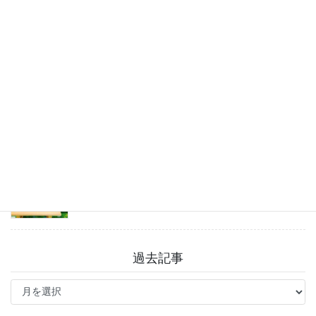
チャットGPT「ビジネスプラン」使ってよかった
こと
2026年8月3日
戸越八幡神社 癒しとグルメを満喫♪
2026年7月31日
「まっすーのイラストBook」お得なクーポン情報
2026年7月27日
過去記事
過
去
記