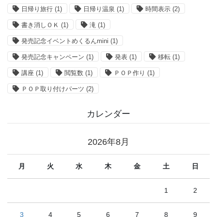
日帰り旅行
(1)
日帰り温泉
(1)
時間表示
(2)
書き消しＯＫ
(1)
滝
(1)
発売記念イベントめくるんmini
(1)
発売記念キャンペーン
(1)
発表
(1)
移転
(1)
講座
(1)
閲覧数
(1)
ＰＯＰ作り
(1)
ＰＯＰ取り付けパーツ
(2)
カレンダー
2026年8月
月
火
水
木
金
土
日
1
2
3
4
5
6
7
8
9