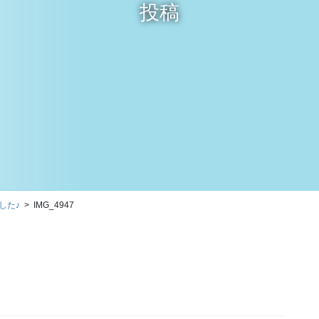
投稿
した♪
IMG_4947