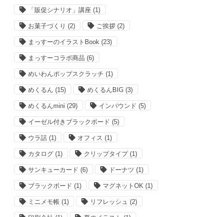
「販促シナリオ」講座
(1)
お菓子づくり
(2)
ご挨拶
(2)
まっすーのイラストBook
(23)
まっすーコラボ商品
(6)
めいわんポップスクラッチ
(1)
めくるん
(15)
めくるんBIG
(3)
めくるんmini
(29)
インバウンド
(5)
イーゼル付きブラックボード
(5)
ウラ話
(1)
オフィス
(1)
カタログ
(1)
クリップタイプ
(1)
サンキューカード
(6)
ドーナツ
(1)
ブラックボード
(1)
マグネットOK
(1)
ミニメモ帳
(1)
リフレッシュ
(2)