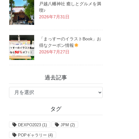
戸越八幡神社 癒しとグルメを満
喫♪
2026年7月31日
「まっすーのイラストBook」お
得なクーポン情報
2026年7月27日
過去記事
過
去
記
タグ
事
DEXPO2023
(1)
JPM
(2)
POPギャラリー
(4)