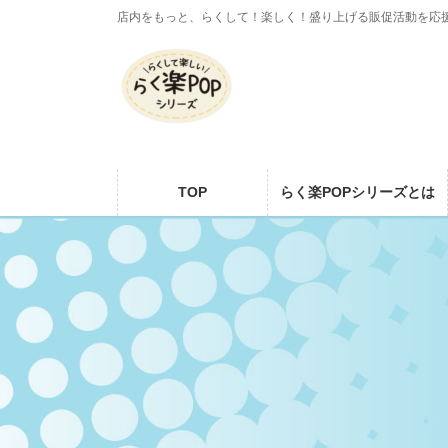
コ
ナ
店内をもっと、らくして！楽しく！盛り上げる販促活動を応
ン
ビ
テ
ゲ
ン
ー
ツ
シ
に
ョ
移
ン
動
に
TOP
らく楽POPシリーズとは
移
動