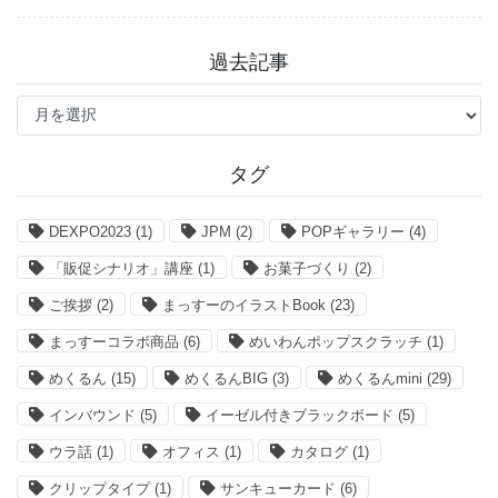
過去記事
過
去
記
事
タグ
DEXPO2023
(1)
JPM
(2)
POPギャラリー
(4)
「販促シナリオ」講座
(1)
お菓子づくり
(2)
ご挨拶
(2)
まっすーのイラストBook
(23)
まっすーコラボ商品
(6)
めいわんポップスクラッチ
(1)
めくるん
(15)
めくるんBIG
(3)
めくるんmini
(29)
インバウンド
(5)
イーゼル付きブラックボード
(5)
ウラ話
(1)
オフィス
(1)
カタログ
(1)
クリップタイプ
(1)
サンキューカード
(6)