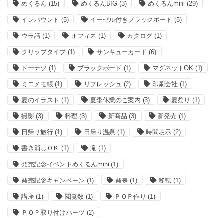
めくるん
(15)
めくるんBIG
(3)
めくるんmini
(29)
インバウンド
(5)
イーゼル付きブラックボード
(5)
ウラ話
(1)
オフィス
(1)
カタログ
(1)
クリップタイプ
(1)
サンキューカード
(6)
ドーナツ
(1)
ブラックボード
(1)
マグネットOK
(1)
ミニメモ帳
(1)
リフレッシュ
(2)
印刷会社
(1)
夏のイラスト
(1)
夏季休業のご案内
(3)
夏祭り
(1)
撮影
(3)
料理
(3)
新商品
(3)
新発売
(1)
日帰り旅行
(1)
日帰り温泉
(1)
時間表示
(2)
書き消しＯＫ
(1)
滝
(1)
発売記念イベントめくるんmini
(1)
発売記念キャンペーン
(1)
発表
(1)
移転
(1)
講座
(1)
閲覧数
(1)
ＰＯＰ作り
(1)
ＰＯＰ取り付けパーツ
(2)