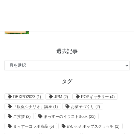
「まっすーのイラストBook」お得なクーポン情報
2026年7月27日
過去記事
過
去
記
事
タグ
DEXPO2023
(1)
JPM
(2)
POPギャラリー
(4)
「販促シナリオ」講座
(1)
お菓子づくり
(2)
ご挨拶
(2)
まっすーのイラストBook
(23)
まっすーコラボ商品
(6)
めいわんポップスクラッチ
(1)