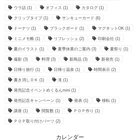
ウラ話
(1)
オフィス
(1)
カタログ
(1)
クリップタイプ
(1)
サンキューカード
(6)
ドーナツ
(1)
ブラックボード
(1)
マグネットOK
(1)
ミニメモ帳
(1)
リフレッシュ
(2)
印刷会社
(1)
夏のイラスト
(1)
夏季休業のご案内
(3)
夏祭り
(1)
撮影
(3)
料理
(3)
新商品
(3)
新発売
(1)
日帰り旅行
(1)
日帰り温泉
(1)
時間表示
(2)
書き消しＯＫ
(1)
滝
(1)
発売記念イベントめくるんmini
(1)
発売記念キャンペーン
(1)
発表
(1)
移転
(1)
講座
(1)
閲覧数
(1)
ＰＯＰ作り
(1)
ＰＯＰ取り付けパーツ
(2)
カレンダー