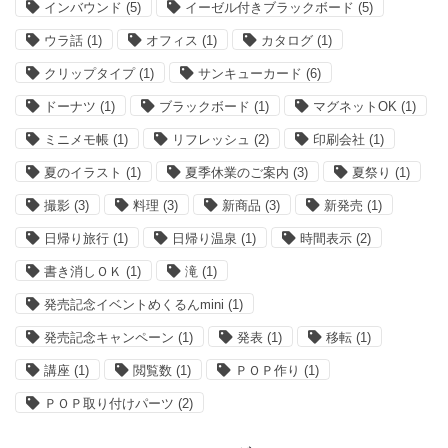
インバウンド
(5)
イーゼル付きブラックボード
(5)
ウラ話
(1)
オフィス
(1)
カタログ
(1)
クリップタイプ
(1)
サンキューカード
(6)
ドーナツ
(1)
ブラックボード
(1)
マグネットOK
(1)
ミニメモ帳
(1)
リフレッシュ
(2)
印刷会社
(1)
夏のイラスト
(1)
夏季休業のご案内
(3)
夏祭り
(1)
撮影
(3)
料理
(3)
新商品
(3)
新発売
(1)
日帰り旅行
(1)
日帰り温泉
(1)
時間表示
(2)
書き消しＯＫ
(1)
滝
(1)
発売記念イベントめくるんmini
(1)
発売記念キャンペーン
(1)
発表
(1)
移転
(1)
講座
(1)
閲覧数
(1)
ＰＯＰ作り
(1)
ＰＯＰ取り付けパーツ
(2)