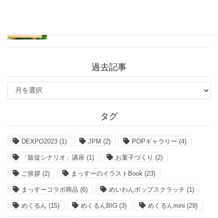
「まっすーのイラストBook」お得なクーポン情報
2026年7月27日
過去記事
過
去
記
事
タグ
DEXPO2023
(1)
JPM
(2)
POPギャラリー
(4)
「販促シナリオ」講座
(1)
お菓子づくり
(2)
ご挨拶
(2)
まっすーのイラストBook
(23)
まっすーコラボ商品
(6)
めいわんポップスクラッチ
(1)
めくるん
(15)
めくるんBIG
(3)
めくるんmini
(29)