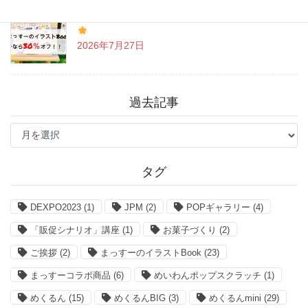
「まっすーのイラストBook」お得なクーポン情報
2026年7月27日
過去記事
過
去
記
事
タグ
DEXPO2023
(1)
JPM
(2)
POPギャラリー
(4)
「販促シナリオ」講座
(1)
お菓子づくり
(2)
ご挨拶
(2)
まっすーのイラストBook
(23)
まっすーコラボ商品
(6)
めいわんポップスクラッチ
(1)
めくるん
(15)
めくるんBIG
(3)
めくるんmini
(29)