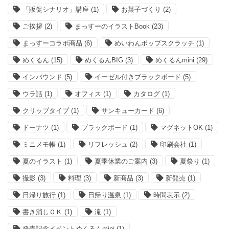
「販促シナリオ」講座
(1)
お菓子づくり
(2)
ご挨拶
(2)
まっすーのイラストBook
(23)
まっすーコラボ商品
(6)
めいわんポップスクラッチ
(1)
めくるん
(15)
めくるんBIG
(3)
めくるんmini
(29)
インバウンド
(5)
イーゼル付きブラックボード
(5)
ウラ話
(1)
オフィス
(1)
カタログ
(1)
クリップタイプ
(1)
サンキューカード
(6)
ドーナツ
(1)
ブラックボード
(1)
マグネットOK
(1)
ミニメモ帳
(1)
リフレッシュ
(2)
印刷会社
(1)
夏のイラスト
(1)
夏季休業のご案内
(3)
夏祭り
(1)
撮影
(3)
料理
(3)
新商品
(3)
新発売
(1)
日帰り旅行
(1)
日帰り温泉
(1)
時間表示
(2)
書き消しＯＫ
(1)
滝
(1)
発売記念イベントめくるんmini
(1)