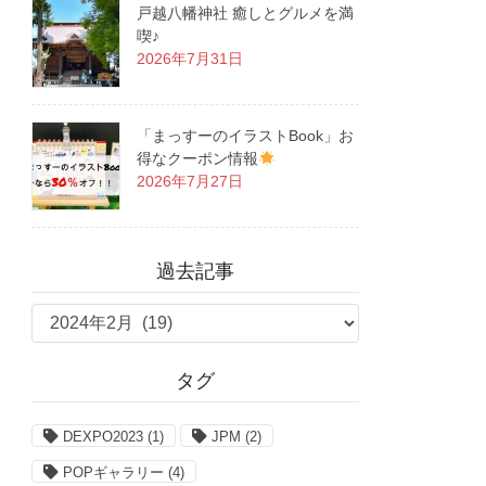
戸越八幡神社 癒しとグルメを満
喫♪
2026年7月31日
「まっすーのイラストBook」お
得なクーポン情報
2026年7月27日
過去記事
過
去
記
タグ
事
DEXPO2023
(1)
JPM
(2)
POPギャラリー
(4)