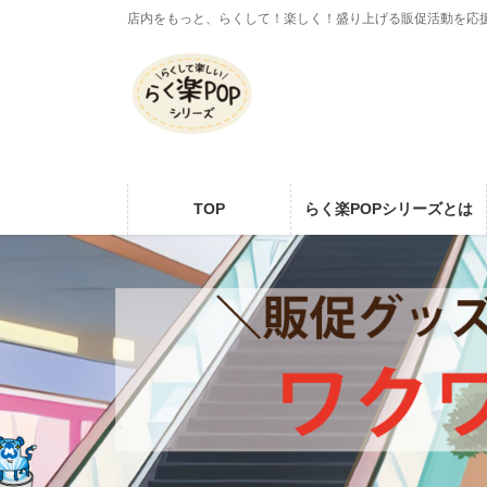
コ
ナ
店内をもっと、らくして！楽しく！盛り上げる販促活動を応
ン
ビ
テ
ゲ
ン
ー
ツ
シ
に
ョ
移
ン
動
に
TOP
らく楽POPシリーズとは
移
動