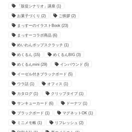
「販促シナリオ」講座
(1)
お菓子づくり
(2)
ご挨拶
(2)
まっすーのイラストBook
(23)
まっすーコラボ商品
(6)
めいわんポップスクラッチ
(1)
めくるん
(15)
めくるんBIG
(3)
めくるんmini
(29)
インバウンド
(5)
イーゼル付きブラックボード
(5)
ウラ話
(1)
オフィス
(1)
カタログ
(1)
クリップタイプ
(1)
サンキューカード
(6)
ドーナツ
(1)
ブラックボード
(1)
マグネットOK
(1)
ミニメモ帳
(1)
リフレッシュ
(2)