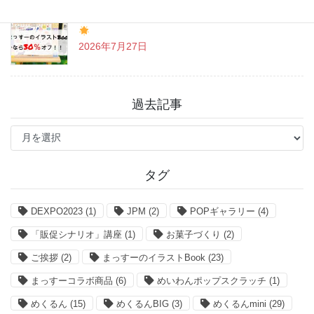
「まっすーのイラストBook」お得なクーポン情報
2026年7月27日
過去記事
過
去
記
事
タグ
DEXPO2023
(1)
JPM
(2)
POPギャラリー
(4)
「販促シナリオ」講座
(1)
お菓子づくり
(2)
ご挨拶
(2)
まっすーのイラストBook
(23)
まっすーコラボ商品
(6)
めいわんポップスクラッチ
(1)
めくるん
(15)
めくるんBIG
(3)
めくるんmini
(29)