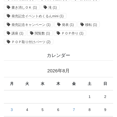
書き消しＯＫ
(1)
滝
(1)
発売記念イベントめくるんmini
(1)
発売記念キャンペーン
(1)
発表
(1)
移転
(1)
講座
(1)
閲覧数
(1)
ＰＯＰ作り
(1)
ＰＯＰ取り付けパーツ
(2)
カレンダー
2026年8月
月
火
水
木
金
土
日
1
2
3
4
5
6
7
8
9