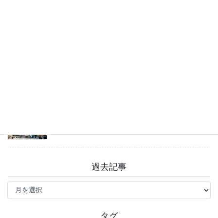
2026年8月7日
チャットGPT「ビジネスプラン」使ってよかった
こと
2026年8月3日
戸越八幡神社 癒しとグルメを満喫♪
2026年7月31日
過去記事
過
去
記
事
タグ