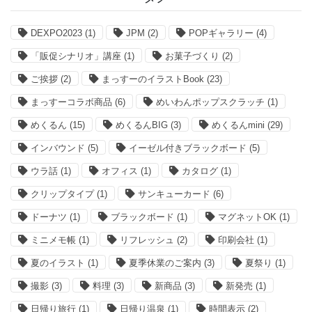
DEXPO2023
(1)
JPM
(2)
POPギャラリー
(4)
「販促シナリオ」講座
(1)
お菓子づくり
(2)
ご挨拶
(2)
まっすーのイラストBook
(23)
まっすーコラボ商品
(6)
めいわんポップスクラッチ
(1)
めくるん
(15)
めくるんBIG
(3)
めくるんmini
(29)
インバウンド
(5)
イーゼル付きブラックボード
(5)
ウラ話
(1)
オフィス
(1)
カタログ
(1)
クリップタイプ
(1)
サンキューカード
(6)
ドーナツ
(1)
ブラックボード
(1)
マグネットOK
(1)
ミニメモ帳
(1)
リフレッシュ
(2)
印刷会社
(1)
夏のイラスト
(1)
夏季休業のご案内
(3)
夏祭り
(1)
撮影
(3)
料理
(3)
新商品
(3)
新発売
(1)
日帰り旅行
(1)
日帰り温泉
(1)
時間表示
(2)