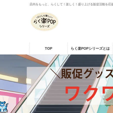
コ
ナ
店内をもっと、らくして！楽しく！盛り上げる販促活動を応
ン
ビ
テ
ゲ
ン
ー
ツ
シ
に
ョ
移
ン
動
に
TOP
らく楽POPシリーズとは
移
動