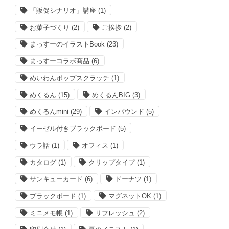
「販促シナリオ」講座
(1)
お菓子づくり
(2)
ご挨拶
(2)
まっすーのイラストBook
(23)
まっすーコラボ商品
(6)
めいわんポップスクラッチ
(1)
めくるん
(15)
めくるんBIG
(3)
めくるんmini
(29)
インバウンド
(5)
イーゼル付きブラックボード
(5)
ウラ話
(1)
オフィス
(1)
カタログ
(1)
クリップタイプ
(1)
サンキューカード
(6)
ドーナツ
(1)
ブラックボード
(1)
マグネットOK
(1)
ミニメモ帳
(1)
リフレッシュ
(2)