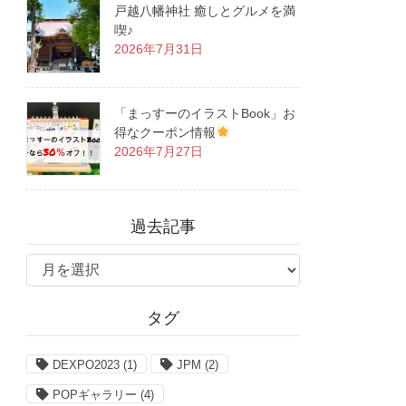
戸越八幡神社 癒しとグルメを満
喫♪
2026年7月31日
「まっすーのイラストBook」お
得なクーポン情報
2026年7月27日
過去記事
過
去
記
タグ
事
DEXPO2023
(1)
JPM
(2)
POPギャラリー
(4)