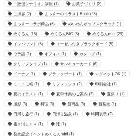
「販促シナリオ」講座
(1)
お菓子づくり
(2)
ご挨拶
(2)
まっすーのイラストBook
(23)
まっすーコラボ商品
(6)
めいわんポップスクラッチ
(1)
めくるん
(15)
めくるんBIG
(3)
めくるんmini
(29)
インバウンド
(5)
イーゼル付きブラックボード
(5)
ウラ話
(1)
オフィス
(1)
カタログ
(1)
クリップタイプ
(1)
サンキューカード
(6)
ドーナツ
(1)
ブラックボード
(1)
マグネットOK
(1)
ミニメモ帳
(1)
リフレッシュ
(2)
印刷会社
(1)
夏のイラスト
(1)
夏季休業のご案内
(3)
夏祭り
(1)
撮影
(3)
料理
(3)
新商品
(3)
新発売
(1)
日帰り旅行
(1)
日帰り温泉
(1)
時間表示
(2)
書き消しＯＫ
(1)
滝
(1)
発売記念イベントめくるんmini
(1)