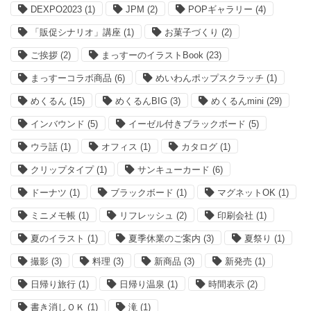
DEXPO2023
(1)
JPM
(2)
POPギャラリー
(4)
「販促シナリオ」講座
(1)
お菓子づくり
(2)
ご挨拶
(2)
まっすーのイラストBook
(23)
まっすーコラボ商品
(6)
めいわんポップスクラッチ
(1)
めくるん
(15)
めくるんBIG
(3)
めくるんmini
(29)
インバウンド
(5)
イーゼル付きブラックボード
(5)
ウラ話
(1)
オフィス
(1)
カタログ
(1)
クリップタイプ
(1)
サンキューカード
(6)
ドーナツ
(1)
ブラックボード
(1)
マグネットOK
(1)
ミニメモ帳
(1)
リフレッシュ
(2)
印刷会社
(1)
夏のイラスト
(1)
夏季休業のご案内
(3)
夏祭り
(1)
撮影
(3)
料理
(3)
新商品
(3)
新発売
(1)
日帰り旅行
(1)
日帰り温泉
(1)
時間表示
(2)
書き消しＯＫ
(1)
滝
(1)