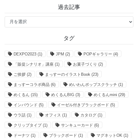
過去記事
過
去
記
事
タグ
DEXPO2023
(1)
JPM
(2)
POPギャラリー
(4)
「販促シナリオ」講座
(1)
お菓子づくり
(2)
ご挨拶
(2)
まっすーのイラストBook
(23)
まっすーコラボ商品
(6)
めいわんポップスクラッチ
(1)
めくるん
(15)
めくるんBIG
(3)
めくるんmini
(29)
インバウンド
(5)
イーゼル付きブラックボード
(5)
ウラ話
(1)
オフィス
(1)
カタログ
(1)
クリップタイプ
(1)
サンキューカード
(6)
ドーナツ
(1)
ブラックボード
(1)
マグネットOK
(1)